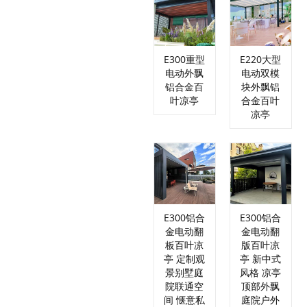
E300重型
E220大型
电动外飘
电动双模
铝合金百
块外飘铝
叶凉亭
合金百叶
凉亭
E300铝合
E300铝合
金电动翻
金电动翻
板百叶凉
版百叶凉
亭 定制观
亭 新中式
景别墅庭
风格 凉亭
院联通空
顶部外飘
间 惬意私
庭院户外