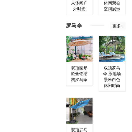
人休闲户
休闲聚会
外时光
空间展示
罗马伞
更多+
双顶圆形
双顶罗马
款全铝结
伞 泳池场
构罗马伞
景米白色
休闲时尚
双顶罗马