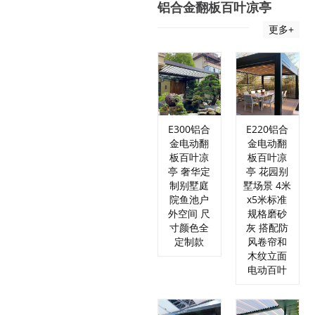
铝合金翻板百叶凉亭
更多+
E300铝合
E220铝合
金电动翻
金电动翻
板百叶凉
板百叶凉
亭 奢华定
亭 花园别
制别墅庭
墅场景 4米
院鱼池户
x5米标准
外空间 尺
规格磨砂
寸颜色全
灰 搭配防
定制款
风卷帘和
木纹立面
电动百叶