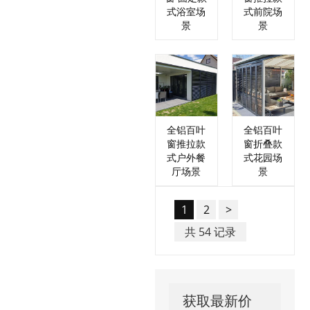
式浴室场
式前院场
景
景
全铝百叶
全铝百叶
窗推拉款
窗折叠款
式户外餐
式花园场
厅场景
景
1
2
>
共 54 记录
获取最新价