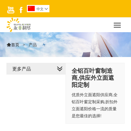


中文

Togg
>
产品
首页

更多产品
全铝百叶窗制造
商,供应外立面遮
阳定制
优质外立面遮阳供应商,全
铝百叶窗定制采购,折扣外
立面遮阳价格一流的质量
是您最佳的选择!