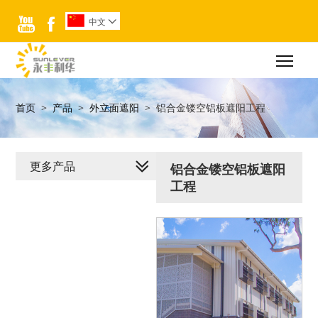


中文

Togg
首页
>
产品
>
外立面遮阳
>
铝合金镂空铝板遮阳工程
更多产品
铝合金镂空铝板遮阳
工程